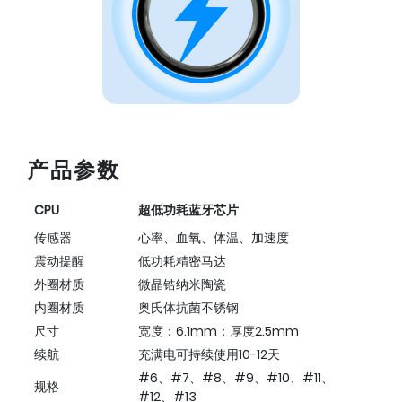
产品参数
CPU
超低功耗蓝牙芯片
传感器
心率、血氧、体温、加速度
震动提醒
低功耗精密马达
外圈材质
微晶锆纳米陶瓷
内圈材质
奥氏体抗菌不锈钢
尺寸
宽度：6.1mm；厚度2.5mm
续航
充满电可持续使用10-12天
#6、#7、#8、#9、#10、#11、
规格
#12、#13