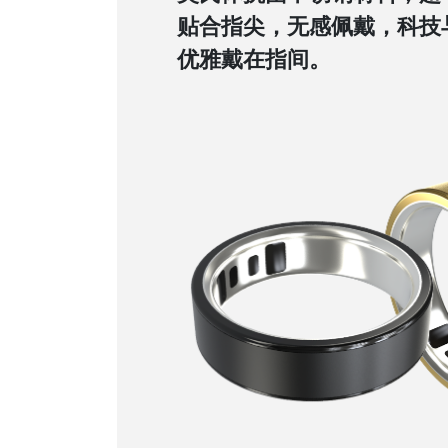
贴合指尖，无感佩戴，科技
优雅戴在指间。